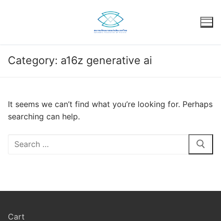
Skip
to
content
Category:
a16z generative ai
It seems we can’t find what you’re looking for. Perhaps
searching can help.
Search
for:
Cart